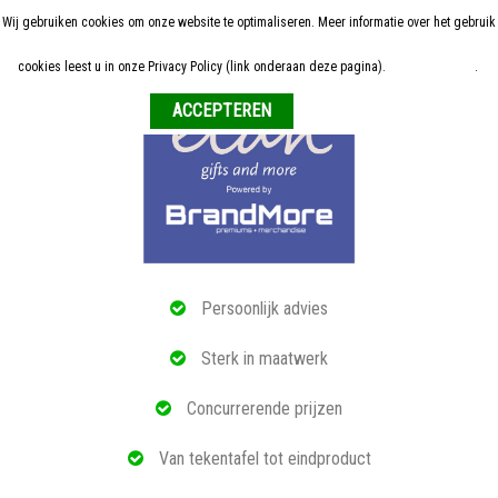
Wij gebruiken cookies om onze website te optimaliseren. Meer informatie over het gebruik
Home
cookies leest u in onze Privacy Policy (link onderaan deze pagina).
Meer informatie
.
Weigeren
ALLE RELATIEGESCHENKEN
ECO PRODUCTEN
TECH GADGETS
MAATWERK
Persoonlijk advies
REFERENTIES
Sterk in maatwerk
OVER ONS
Concurrerende prijzen
BLOG
Van tekentafel tot eindproduct
OFFERTE